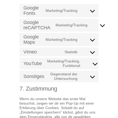
Google
Marketing/Tracking
Consent
Fonts
to
service
Google
Marketing/Tracking
google-
Consent
reCAPTCHA
fonts
to
service
Google
Marketing/Tracking
google-
Consent
Maps
recaptcha
to
service
Vimeo
Statistik
Consent
google-
to
maps
Marketing/Tracking,
service
YouTube
Consent
Funktional
vimeo
to
Gegenstand der
service
Sonstiges
Consent
Untersuchung
youtube
to
service
7. Zustimmung
sonstiges
Wenn du unsere Website das erste Mal
besuchst, zeigen wir dir ein Pop-Up mit einer
Erklärung über Cookies. Sobald du auf
„Einstellungen speichern“ klickst, gibst du uns
dein Einverständnis, alle von dir gewählten