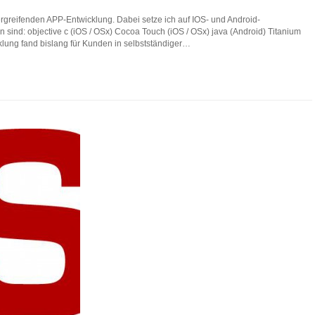
ergreifenden APP-Entwicklung. Dabei setze ich auf IOS- und Android-
ind: objective c (iOS / OSx) Cocoa Touch (iOS / OSx) java (Android) Titanium
cklung fand bislang für Kunden in selbstständiger…