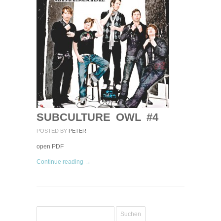
SUBCULTURE OWL #4
POSTED BY
PETER
open PDF
Continue reading →