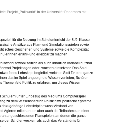
e-Projekt „Politworld“ in der Universität Paderborn mit.
peziell für die Nutzung im Schulunterricht der 8./9. Klasse
 klassische Ansätze aus Plan- und Simulationsspielen sowie
politisches Geschehen und Systeme sowie die Komplexität
chülerinnen erfahr- und erlebbar zu machen.
itworld sowohl zeitlich als auch inhaltlich variabel nutzbar
ährend Projekttagen oder -wochen einsetzbar. Das Spiel
tworfenes Lehrskript begleitet, welches Stoff für eine ganze
 einen das im Spiel angeeignete Wissen vertiefen, Schüler
as Themenfeld Politik zu erfahren, um dieses Wissen
und Schülern unter Einbezug des Mediums Computerspiel
g zu dem Wissensbereich Politik bzw. politische Systeme
as dazugehörige Lehrskript bewusst Abstand von
und Agieren miteinander, aber auch die Teilnahme an einer
ran angeschlossenen Planspielen, an denen die ganze
resse der Schüler wecken, als auch das Verständnis für
.