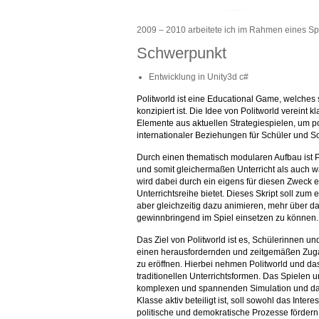
2009 – 2010 arbeitete ich im Rahmen eines Spiel
Schwerpunkt
Entwicklung in Unity3d c#
Politworld ist eine Educational Game, welches s
konzipiert ist. Die Idee von Politworld vereint
Elemente aus aktuellen Strategiespielen, um 
internationaler Beziehungen für Schüler und S
Durch einen thematisch modularen Aufbau ist Pol
und somit gleichermaßen Unterricht als auch w
wird dabei durch ein eigens für diesen Zweck en
Unterrichtsreihe bietet. Dieses Skript soll zum
aber gleichzeitig dazu animieren, mehr über d
gewinnbringend im Spiel einsetzen zu können.
Das Ziel von Politworld ist es, Schülerinnen 
einen herausfordernden und zeitgemäßen Zugan
zu eröffnen. Hierbei nehmen Politworld und d
traditionellen Unterrichtsformen. Das Spielen 
komplexen und spannenden Simulation und da
Klasse aktiv beteiligt ist, soll sowohl das Inte
politische und demokratische Prozesse fördern