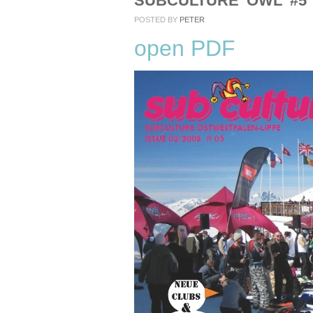
SUBCULTURE OWL #5
POSTED BY
PETER
open PDF